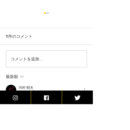
1件のコメント
新商品アップしました
SHORT1 MOD &
コメントを追加…
DR RDA CAP
最新順
河村 昭夫
2021年1月30日
會田様
お疲れ様です🙇‍♂️
LINE楽しみにしていたので
残念です！
又来週楽しみにしてます😆