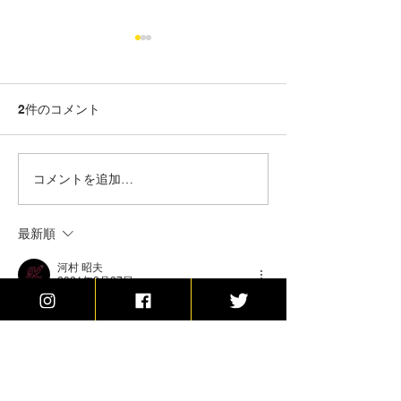
2件のコメント
新商品アップしました
SHORT1 MOD &
コメントを追加…
DR RDA CAP
最新順
河村 昭夫
2021年2月27日
どうしても…黒いのが気になる😳
いいね！
返信
grandis.283design