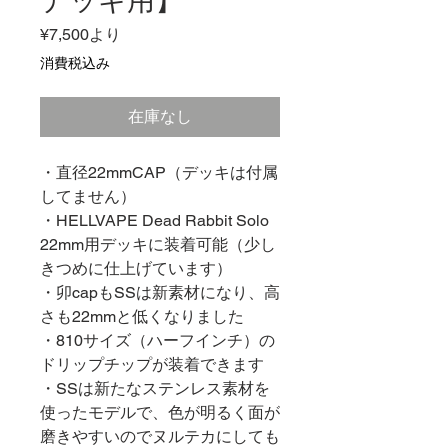
デッキ用】
セ
¥7,500
より
ー
消費税込み
ル
価
在庫なし
格
・直径22mmCAP（デッキは付属
してません）
・HELLVAPE Dead Rabbit Solo
22mm用デッキに装着可能（少し
きつめに仕上げています）
・卯capもSSは新素材になり、高
さも22mmと低くなりました
・810サイズ（ハーフインチ）の
ドリップチップが装着できます
・SSは新たなステンレス素材を
使ったモデルで、色が明るく面が
磨きやすいのでヌルテカにしても