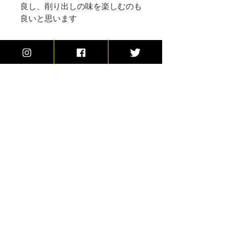
良し、削り出しの味を楽しむのも
良いと思います
商品の配送について
ご注文の確定後、2〜5日以内に発送い
送料
たします。
日本全国一律600円
10,000円以上で送料無料
​Mechanical Junkie
9one official
YouTube