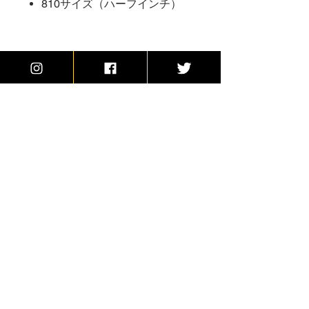
810サイズ（ハーフインチ）
商品の発送について
ご注文の確定後、2〜5日以内に発送い
送料
たします。
日本全国一律600円
10,000円以上で送料無料
​Mechanical Junkie
9one official
YouTube