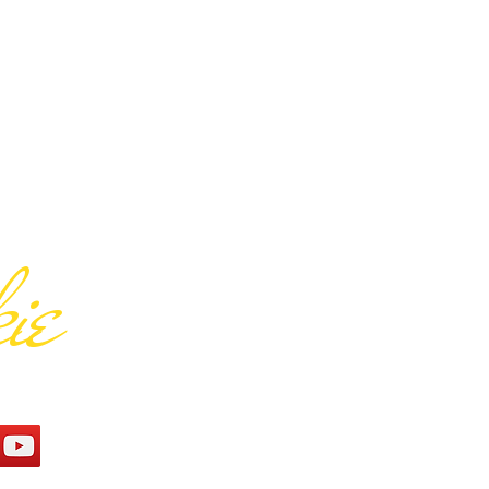
ie
icial YouTube