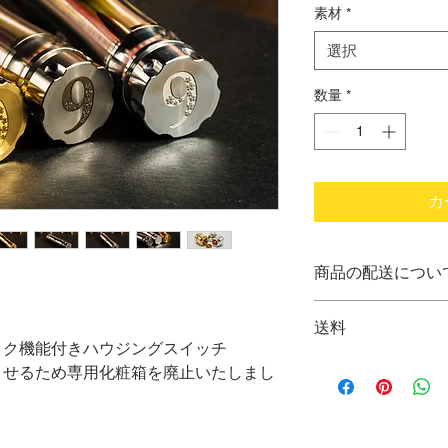
価
素材
*
格
選択
数量
*
カ
商品の配送につい
ご注文の確定後、2
送料
ック機能付きハウジングスイッチ
日本全国一律60
させるため専用化粧箱を廃止いたしまし
10,000円以上で