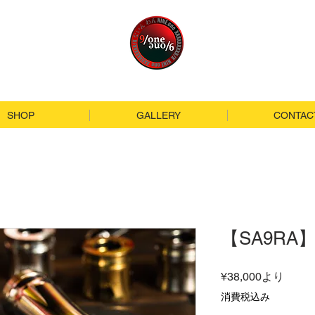
SHOP
GALLERY
CONTAC
【SA9RA】Z
セ
¥38,000
より
ー
消費税込み
ル